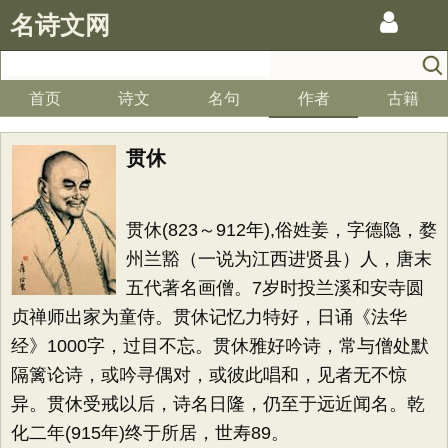
名诗文网
首页
诗文
名句
作者
古籍
贯休
贯休(823～912年),俗姓姜，字德隐，婺
州兰豁（一说为江西进贤县）人，唐末
五代著名画僧。7岁时投兰溪和安寺圆
贞禅师出家为童侍。贯休记忆力特好，日诵《法华
经》1000字，过目不忘。贯休雅好吟诗，常与僧处默
隔篱论诗，或吟寻偶对，或彼此唱和，见者无不惊
异。贯休受戒以后，诗名日隆，仍至于远近闻名。乾
化二年(915年)终于所居，世寿89。